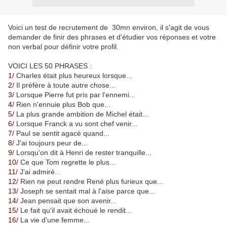
Voici un test de recrutement de 30mn environ, il s'agit de vous
demander de finir des phrases et d'étudier vos réponses et votre
non verbal pour définir votre profil.
VOICI LES 50 PHRASES :
1/
Charles était plus heureux lorsque...
2/
Il préfère à toute autre chose...
3/
Lorsque Pierre fut pris par l'ennemi...
4/
Rien n'ennuie plus Bob que...
5/
La plus grande ambition de Michel était...
6/
Lorsque Franck a vu sont chef venir...
7/
Paul se sentit agacé quand...
8/
J'ai toujours peur de...
9/
Lorsqu'on dit à Henri de rester tranquille...
10/
Ce que Tom regrette le plus...
11/
J'ai admiré...
12/
Rien ne peut rendre René plus furieux que...
13/
Joseph se sentait mal à l'aise parce que...
14/
Jean pensait que son avenir...
15/
Le fait qu'il avait échoué le rendit...
16/
La vie d'une femme...