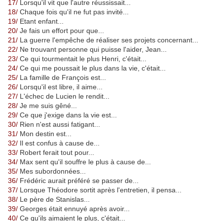
17/
Lorsqu'il vit que l'autre réussissait...
18/
Chaque fois qu'il ne fut pas invité...
19/
Etant enfant...
20/
Je fais un effort pour que...
21/
La guerre l'empêche de réaliser ses projets concernant...
22/
Ne trouvant personne qui puisse l'aider, Jean...
23/
Ce qui tourmentait le plus Henri, c'était...
24/
Ce qui me poussait le plus dans la vie, c'était...
25/
La famille de François est...
26/
Lorsqu'il est libre, il aime...
27/
L'échec de Lucien le rendit...
28/
Je me suis gêné...
29/
Ce que j'exige dans la vie est...
30/
Rien n'est aussi fatigant...
31/
Mon destin est...
32/
Il est confus à cause de...
33/
Robert ferait tout pour...
34/
Max sent qu'il souffre le plus à cause de...
35/
Mes subordonnées...
36/
Frédéric aurait préféré se passer de...
37/
Lorsque Théodore sortit après l'entretien, il pensa...
38/
Le père de Stanislas...
39/
Georges était ennuyé après avoir...
40/
Ce qu'ils aimaient le plus, c'était...