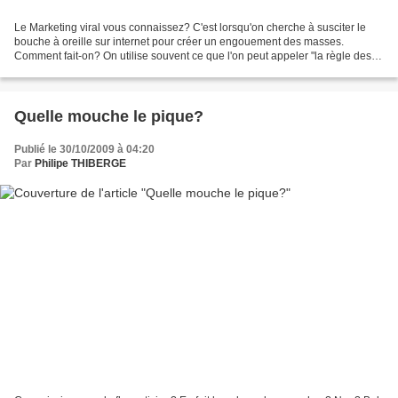
Le Marketing viral vous connaissez? C'est lorsqu'on cherche à susciter le
bouche à oreille sur internet pour créer un engouement des masses.
Comment fait-on? On utilise souvent ce que l'on peut appeler "la règle des 7
péchés capitaux" car les techniques...
Quelle mouche le pique?
Publié le 30/10/2009 à 04:20
Par
Philipe THIBERGE