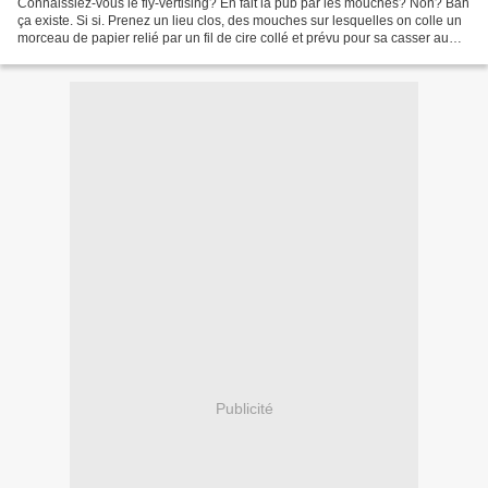
Connaissiez-vous le fly-vertising? En fait la pub par les mouches? Non? Bah
ça existe. Si si. Prenez un lieu clos, des mouches sur lesquelles on colle un
morceau de papier relié par un fil de cire collé et prévu pour sa casser au
bout de quelques temps...
Publicité