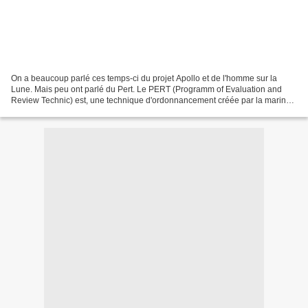
On a beaucoup parlé ces temps-ci du projet Apollo et de l'homme sur la
Lune. Mais peu ont parlé du Pert. Le PERT (Programm of Evaluation and
Review Technic) est, une technique d'ordonnancement créée par la marine
américaine en 1958 à l'occasion du projet...