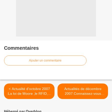
Commentaires
Ajouter un commentaire
< Actualité d'octobre 2007
Actualités de décembre
:La loi de Moore ,le RFID, la
2007.Connaissez-vous
Belle Lisse poire et le lapin
l'histoire du Père Noel ? >
Nabaztag...
Hébergé par Overblog