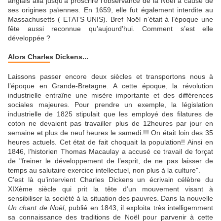
anglais alla jusqu’à proscrire l’observance de la Noël à cause de
ses origines païennes. En 1659, elle fut également interdite au
Massachusetts ( ETATS UNIS). Bref Noël n’était à l’époque une
fête aussi reconnue qu'aujourd'hui. Comment s’est elle
développée ?
Alors Charles Dickens...
Laissons passer encore deux siècles et transportons nous à
l’époque en Grande-Bretagne. A cette époque, la révolution
industrielle entraîne une misère importante et des différences
sociales majeures. Pour prendre un exemple, la législation
industrielle de 1825 stipulait que les employé des filatures de
coton ne devaient pas travailler plus de 12heures par jour en
semaine et plus de neuf heures le samedi.!!! On était loin des 35
heures actuels. Cet état de fait choquait la population!! Ainsi en
1846, l’historien Thomas Macaulay a accusé ce travail de forçat
de "freiner le développement de l’esprit, de ne pas laisser de
temps au salutaire exercice intellectuel, non plus à la culture".
C’est là qu’intervient Charles Dickens un écrivain célèbre du
XIXème siècle qui prit la tête d’un mouvement visant à
sensibiliser la société à la situation des pauvres. Dans la nouvelle
Un chant de Noël
, publié en 1843, il exploita très intelligemment
sa connaissance des traditions de Noël pour parvenir à cette