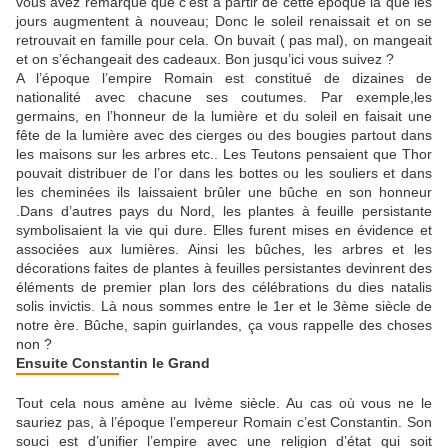
vous avez remarque que c’est à partir de cette époque là que les
jours augmentent à nouveau; Donc le soleil renaissait et on se
retrouvait en famille pour cela. On buvait ( pas mal), on mangeait
et on s’échangeait des cadeaux. Bon jusqu’ici vous suivez ?
A l’époque l’empire Romain est constitué de dizaines de
nationalité avec chacune ses coutumes. Par exemple,les
germains, en l’honneur de la lumière et du soleil en faisait une
fête de la lumière avec des cierges ou des bougies partout dans
les maisons sur les arbres etc.. Les Teutons pensaient que Thor
pouvait distribuer de l’or dans les bottes ou les souliers et dans
les cheminées ils laissaient brûler une bûche en son honneur
.Dans d’autres pays du Nord, les plantes à feuille persistante
symbolisaient la vie qui dure. Elles furent mises en évidence et
associées aux lumières. Ainsi les bûches, les arbres et les
décorations faites de plantes à feuilles persistantes devinrent des
éléments de premier plan lors des célébrations du dies natalis
solis invictis. Là nous sommes entre le 1er et le 3ème siècle de
notre ère. Bûche, sapin guirlandes, ça vous rappelle des choses
non ?
Ensuite Constantin le Grand
Tout cela nous amène au Ivème siècle. Au cas où vous ne le
sauriez pas, à l’époque l’empereur Romain c’est Constantin. Son
souci est d’unifier l’empire avec une religion d’état qui soit