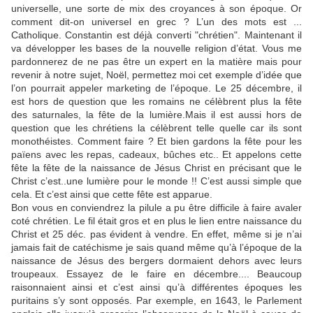
universelle, une sorte de mix des croyances à son époque. Or
comment dit-on universel en grec ? L’un des mots est ...
Catholique. Constantin est déjà converti "chrétien". Maintenant il
va développer les bases de la nouvelle religion d’état. Vous me
pardonnerez de ne pas être un expert en la matière mais pour
revenir à notre sujet, Noël, permettez moi cet exemple d’idée que
l’on pourrait appeler marketing de l’époque. Le 25 décembre, il
est hors de question que les romains ne célèbrent plus la fête
des saturnales, la fête de la lumière.Mais il est aussi hors de
question que les chrétiens la célèbrent telle quelle car ils sont
monothéistes. Comment faire ? Et bien gardons la fête pour les
païens avec les repas, cadeaux, bûches etc.. Et appelons cette
fête la fête de la naissance de Jésus Christ en précisant que le
Christ c’est..une lumière pour le monde !! C’est aussi simple que
cela. Et c’est ainsi que cette fête est apparue.
Bon vous en conviendrez la pilule a pu être difficile à faire avaler
coté chrétien. Le fil était gros et en plus le lien entre naissance du
Christ et 25 déc. pas évident à vendre. En effet, même si je n’ai
jamais fait de catéchisme je sais quand même qu’à l’époque de la
naissance de Jésus des bergers dormaient dehors avec leurs
troupeaux. Essayez de le faire en décembre.... Beaucoup
raisonnaient ainsi et c’est ainsi qu’à différentes époques les
puritains s’y sont opposés. Par exemple, en 1643, le Parlement