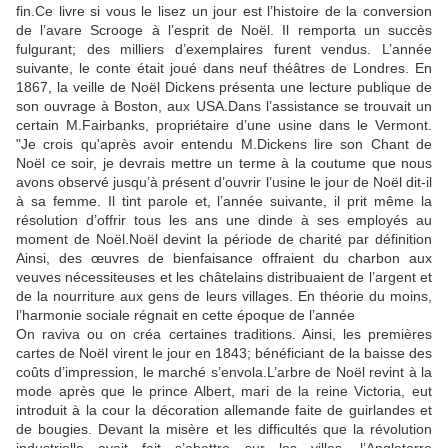
fin.Ce livre si vous le lisez un jour est l’histoire de la conversion
de l’avare Scrooge à l’esprit de Noël. Il remporta un succès
fulgurant; des milliers d’exemplaires furent vendus. L’année
suivante, le conte était joué dans neuf théâtres de Londres. En
1867, la veille de Noël Dickens présenta une lecture publique de
son ouvrage à Boston, aux USA.Dans l’assistance se trouvait un
certain M.Fairbanks, propriétaire d’une usine dans le Vermont.
"Je crois qu'après avoir entendu M.Dickens lire son Chant de
Noël ce soir, je devrais mettre un terme à la coutume que nous
avons observé jusqu’à présent d’ouvrir l’usine le jour de Noël dit-il
à sa femme. Il tint parole et, l’année suivante, il prit même la
résolution d’offrir tous les ans une dinde à ses employés au
moment de Noël.Noël devint la période de charité par définition
Ainsi, des œuvres de bienfaisance offraient du charbon aux
veuves nécessiteuses et les châtelains distribuaient de l’argent et
de la nourriture aux gens de leurs villages. En théorie du moins,
l’harmonie sociale régnait en cette époque de l’année
On raviva ou on créa certaines traditions. Ainsi, les premières
cartes de Noël virent le jour en 1843; bénéficiant de la baisse des
coûts d’impression, le marché s’envola.L’arbre de Noël revint à la
mode après que le prince Albert, mari de la reine Victoria, eut
introduit à la cour la décoration allemande faite de guirlandes et
de bougies. Devant la misère et les difficultés que la révolution