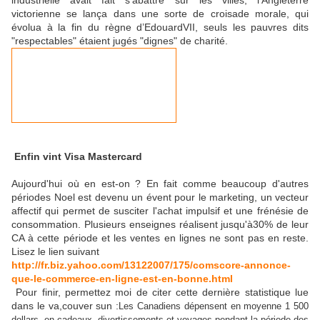
industrielle avait fait s’abattre sur les villes, l’Angleterre
victorienne se lança dans une sorte de croisade morale, qui
évolua à la fin du règne d’EdouardVII, seuls les pauvres dits
"respectables" étaient jugés "dignes" de charité.
Enfin vint Visa Mastercard
Aujourd'hui où en est-on ? En fait comme beaucoup d'autres
périodes Noel est devenu un évent pour le marketing, un vecteur
affectif qui permet de susciter l'achat impulsif et une frénésie de
consommation. Plusieurs enseignes réalisent jusqu'à30% de leur
CA à cette période et les ventes en lignes ne sont pas en reste.
Lisez le lien suivant
http://fr.biz.yahoo.com/13122007/175/comscore-annonce-
que-le-commerce-en-ligne-est-en-bonne.html
Pour finir, permettez moi de citer cette dernière statistique lue
dans le va,couver sun :
Les Canadiens dépensent en moyenne 1 500
dollars en cadeaux, divertissements et voyages pendant la période des