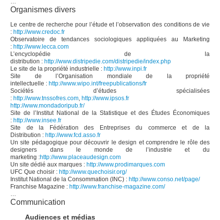
…
Organismes divers
Le centre de recherche pour l’étude et l’observation des conditions de vie
:
http://www.credoc.fr
Observatoire de tendances sociologiques appliquées au Marketing
:
http://www.lecca.com
L’encyclopédie de la
distribution :
http://www.distripedie.com/distripedie/index.php
Le site de la propriété industrielle :
http://www.inpi.fr
Site de l’Organisation mondiale de la propriété
intellectuelle :
http://www.wipo.int/freepublications/fr
Sociétés d’études spécialisées
:
http://www.tnssofres.com
,
http://www.ipsos.fr
http://www.mondadoripub.fr/
Site de l’Institut National de la Statistique et des Études Économiques
:
http://www.insee.fr
Site de la Fédération des Entreprises du commerce et de la
Distribution :
http://www.fcd.asso.fr
Un site pédagogique pour découvrir le design et comprendre le rôle des
designers dans le monde de l’industrie et du
marketing :
http://www.placeaudesign.com
Un site dédié aux marques :
http://www.prodimarques.com
UFC Que choisir :
http://www.quechoisir.org/
Institut National de la Consommation (INC) :
http://www.conso.net/page/
Franchise Magazine :
http://www.franchise-magazine.com/
…
Communication
Audiences et médias