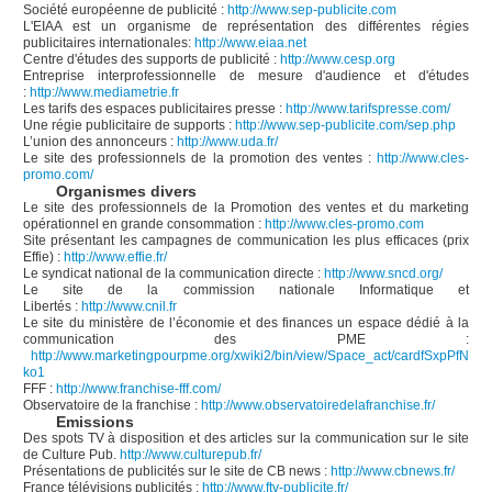
Société européenne de publicité :
http://www.sep-publicite.com
L'EIAA est un organisme de représentation des différentes régies
publicitaires internationales:
http://www.eiaa.net
Centre d'études des supports de publicité :
http://www.cesp.org
Entreprise interprofessionnelle de mesure d'audience et d'études
:
http://www.mediametrie.fr
Les tarifs des espaces publicitaires presse :
http://www.tarifspresse.com/
Une régie publicitaire de supports :
http://www.sep-publicite.com/sep.php
L’union des annonceurs :
http://www.uda.fr/
Le site des professionnels de la promotion des ventes :
http://www.cles-
promo.com/
Organismes divers
Le site des professionnels de la Promotion des ventes et du marketing
opérationnel en grande consommation :
http://www.cles-promo.com
Site présentant les campagnes de communication les plus efficaces (prix
Effie) :
http://www.effie.fr/
Le syndicat national de la communication directe :
http://www.sncd.org/
Le site de la commission nationale Informatique et
Libertés :
http://www.cnil.fr
Le site du ministère de l’économie et des finances un espace dédié à la
communication des PME :
http://www.marketingpourpme.org/xwiki2/bin/view/Space_act/cardfSxpPfN
ko1
FFF :
http://www.franchise-fff.com/
Observatoire de la franchise :
http://www.observatoiredelafranchise.fr/
Emissions
Des spots TV à disposition et des articles sur la communication sur le site
de Culture Pub.
http://www.culturepub.fr/
Présentations de publicités sur le site de CB news :
http://www.cbnews.fr/
France télévisions publicités :
http://www.ftv-publicite.fr/