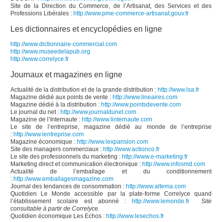
Site de la Direction du Commerce, de l’Artisanat, des Services et des
Professions Libérales :
http://www.pme-commerce-artisanat.gouv.fr
Les dictionnaires et encyclopédies en ligne
http://www.dictionnaire-commercial.com
http://www.museedelapub.org
http://www.correlyce.fr
Journaux et magazines en ligne
Actualité de la distribution et de la grande distribution :
http://www.lsa.fr
Magazine dédié aux points de vente :
http://www.lineaires.com
Magazine dédié à la distribution :
http://www.pointsdevente.com
Le journal du net :
http://www.journaldunet.com
Magazine de l’Internaute :
http://www.linternaute.com
Le site de l’entreprise, magazine dédié au monde de l’entreprise
:
http://www.lentreprise.com
Magazine économique :
http://www.lexpansion.com
Site des managers commerciaux :
http://www.actionco.fr
Le site des professionnels du marketing :
http://www.e-marketing.fr
Marketing direct et communication électronique :
http://www.infosmd.com
Actualité de l’emballage et du conditionnement
:
http://www.emballagesmagazine.com
Journal des tendances de consommation :
http://www.altema.com
Quotidien Le Monde accessible par la plate-forme Correlyce quand
l’établissement scolaire est abonné :
http://www.lemonde.fr
Site
consultable à partir de Correlyce.
Quotidien économique Les Echos :
http://www.lesechos.fr