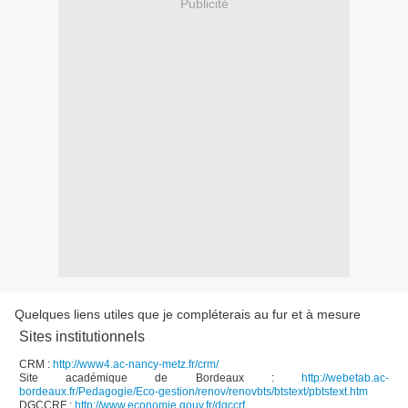
Publicité
Quelques liens utiles que je compléterais au fur et à mesure
Sites institutionnels
CRM :
http://www4.ac-nancy-metz.fr/crm/
Site académique de Bordeaux :
http://webetab.ac-
bordeaux.fr/Pedagogie/Eco-gestion/renov/renovbts/btstext/pbtstext.htm
DGCCRF :
http://www.economie.gouv.fr/dgccrf